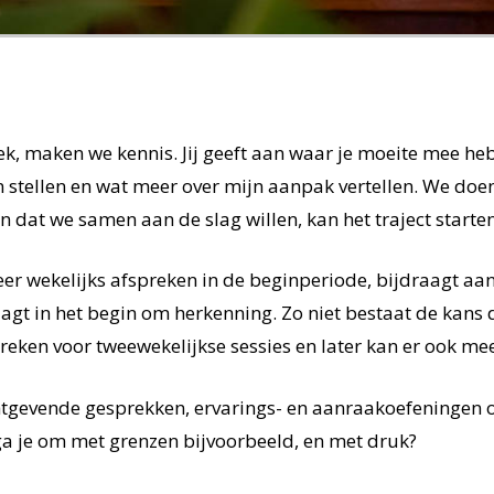
ek, maken we kennis. Jij geeft aan waar je moeite mee heb
gen stellen en wat meer over mijn aanpak vertellen. We doe
n dat we samen aan de slag willen, kan het traject starten
keer wekelijks afspreken in de beginperiode, bijdraagt aan
agt in het begin om herkenning. Zo niet bestaat de kans d
ken voor tweewekelijkse sessies en later kan er ook meer
htgevende gesprekken, ervarings- en aanraakoefeningen o
 ga je om met grenzen bijvoorbeeld, en met druk?